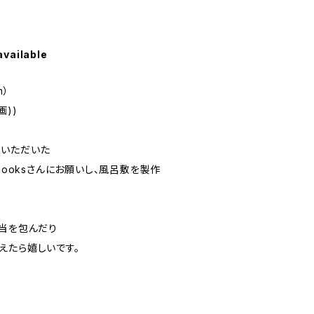
available
m）
画))
ていただいた
booksさんにお願いし、風呂敷を製作
弁当を包んだり
えたら嬉しいです。