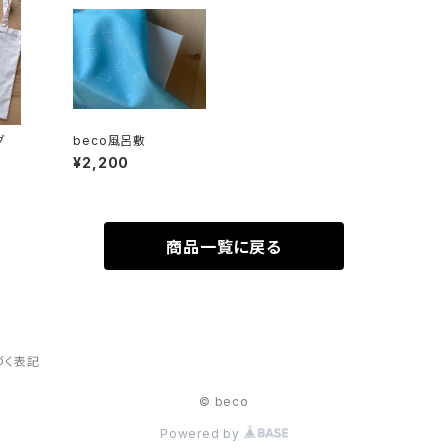
グ
beco風呂敷
¥2,200
商品一覧に戻る
づく表記
© beco
Powered by