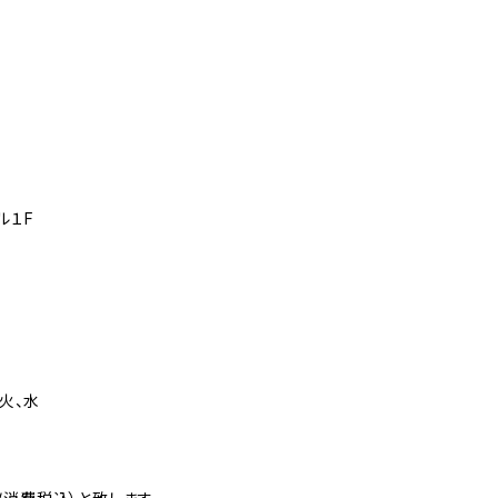
ル１F
、火、水